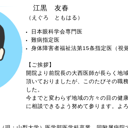
江黒 友春
（えぐろ ともはる）
日本眼科学会専門医
難病指定医
身体障害者福祉法第15条指定医（視
【ご挨拶】
開院より前院長の大西医師が長らく地
頂いておりましたが、このたびその職
した。
今までと変わらず地域の方々の目の健
に相談できるよう努めて参ります。よ
学（現：山梨大学）医学部医学科卒業
同附属病院